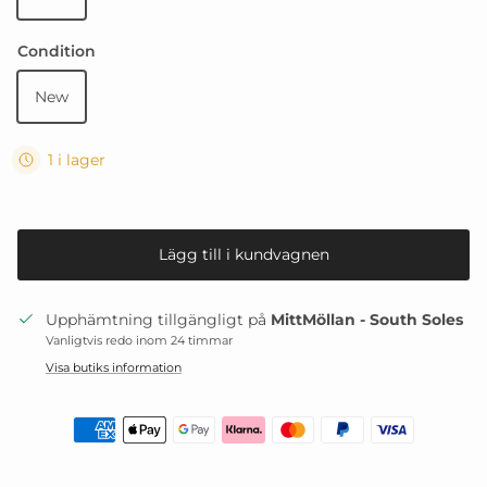
Condition
New
1 i lager
Lägg till i kundvagnen
Upphämtning tillgängligt på
MittMöllan - South Soles
Vanligtvis redo inom 24 timmar
Visa butiks information