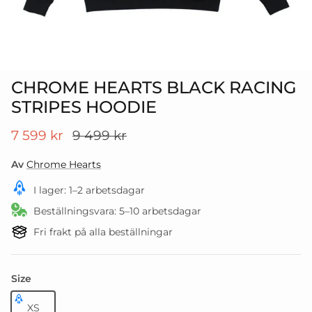
CHROME HEARTS BLACK RACING
STRIPES HOODIE
Translation missing: sv.products.product.price
Translation missing: sv.products.pro
7 599 kr
9 499 kr
Av
Chrome Hearts
I lager: 1–2 arbetsdagar
Beställningsvara: 5–10 arbetsdagar
Fri frakt på alla beställningar
Size
XS