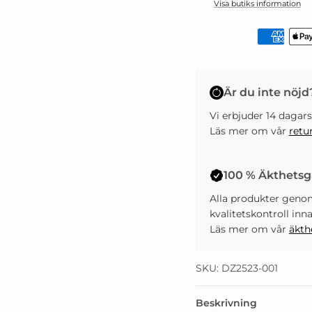
Visa butiks information
Är du inte nöjd
Vi erbjuder 14 dagars
Läs mer om vår
retu
100 % Äkthetsg
Alla produkter geno
kvalitetskontroll inn
Läs mer om vår
äkth
SKU: DZ2523-001
Beskrivning