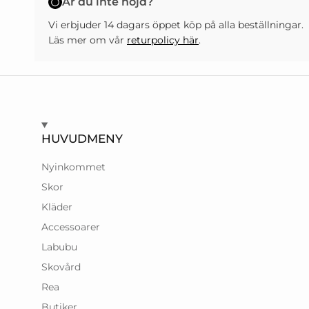
Är du inte nöjd?
Vi erbjuder 14 dagars öppet köp på alla beställningar.
Läs mer om vår
returpolicy här
.
HUVUDMENY
Nyinkommet
Skor
Kläder
Accessoarer
Labubu
Skovård
Rea
Butiker