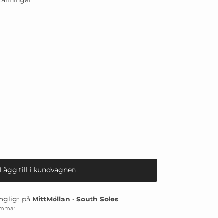
Lägg till i kundvagnen
ngligt på
MittMöllan - South Soles
timmar