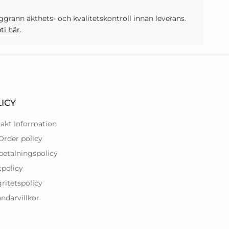
rann äkthets- och kvalitetskontroll innan leverans.
ti här
.
ICY
akt Information
Order policy
betalningspolicy
tpolicy
gritetspolicy
ndarvillkor