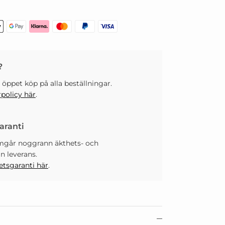
?
 öppet köp på alla beställningar.
rpolicy här
.
aranti
mgår noggrann äkthets- och
an leverans.
etsgaranti här
.