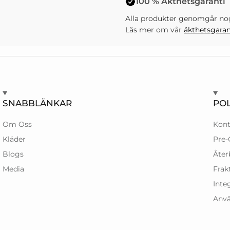
100 % Äkthetsgaranti
Alla produkter genomgår nogg
Läs mer om vår
äkthetsgaran
SNABBLÄNKAR
POL
Om Oss
Kont
Kläder
Pre-
Blogs
Åter
Media
Frak
Inte
Anvä