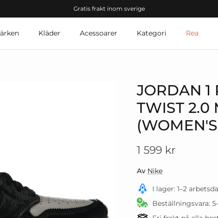
Gratis frakt inom sverige
ärken
Kläder
Acessoarer
Kategori
Rea
JORDAN 1
roduct_info
TWIST 2.0
(WOMEN'S
Translation mis
1 599 kr
Av
Nike
I lager: 1–2 arbetsd
Beställningsvara: 5
Fri frakt på alla be