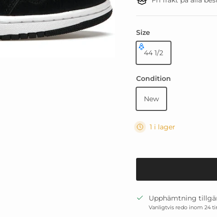
Size
44 1/2
Condition
New
1 i lager
Upphämtning tillgä
Vanligtvis redo inom 24 