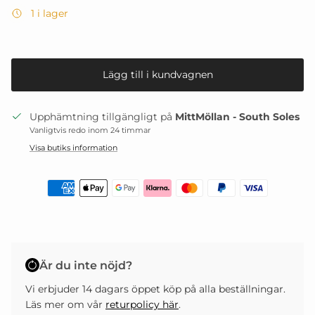
1 i lager
Lägg till i kundvagnen
Upphämtning tillgängligt på
MittMöllan - South Soles
Vanligtvis redo inom 24 timmar
Visa butiks information
Är du inte nöjd?
Vi erbjuder 14 dagars öppet köp på alla beställningar.
Läs mer om vår
returpolicy här
.