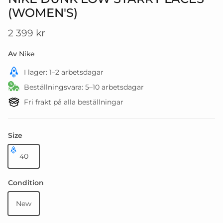
(WOMEN'S)
Translation missing: sv.products.product.pric
2 399 kr
Av
Nike
I lager: 1–2 arbetsdagar
Beställningsvara: 5–10 arbetsdagar
Fri frakt på alla beställningar
Size
40
Condition
New